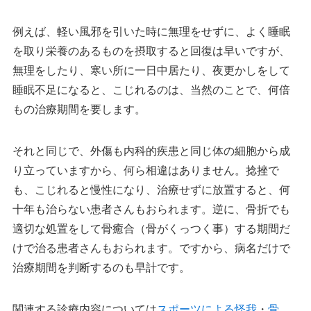
例えば、軽い風邪を引いた時に無理をせずに、よく睡眠
を取り栄養のあるものを摂取すると回復は早いですが、
無理をしたり、寒い所に一日中居たり、夜更かしをして
睡眠不足になると、こじれるのは、当然のことで、何倍
もの治療期間を要します。
それと同じで、外傷も内科的疾患と同じ体の細胞から成
り立っていますから、何ら相違はありません。捻挫で
も、こじれると慢性になり、治療せずに放置すると、何
十年も治らない患者さんもおられます。逆に、骨折でも
適切な処置をして骨癒合（骨がくっつく事）する期間だ
けで治る患者さんもおられます。ですから、病名だけで
治療期間を判断するのも早計です。
関連する診療内容については
スポーツによる怪我
・
骨