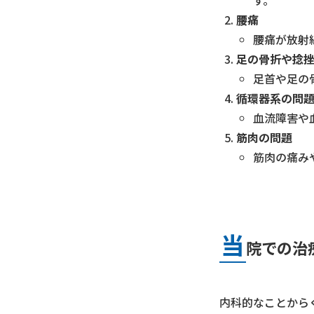
腰痛
腰痛が放射
足の骨折や捻
足首や足の
循環器系の問
血流障害や
筋肉の問題
筋肉の痛み
当
院での治
内科的なことから